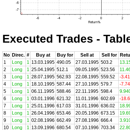
Executed Trades - Tabl
No
Direc.
#
Buy at
Buy for
Sell at
Sell for
Retu
1
Long
1
13.03.1995
490.05
27.03.1995
503.2
13.1
2
Long
1
25.04.1995
512.1
09.05.1995
523.56
11.4
3
Long
1
28.07.1995
562.93
22.08.1995
559.52
-3.4
4
Long
1
18.10.1995
587.44
27.10.1995
579.7
-7.7
5
Long
1
06.11.1995
588.46
22.11.1995
598.4
9.94
6
Long
1
03.01.1996
621.32
11.01.1996
602.69
-18.
7
Long
1
25.01.1996
617.03
31.01.1996
636.02
18.9
8
Long
1
26.04.1996
653.46
20.05.1996
673.15
19.6
9
Long
1
02.08.1996
662.49
27.08.1996
666.4
3.91
10
Long
1
13.09.1996
680.54
07.10.1996
703.34
22.8