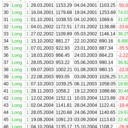
29
Long
1
28.03.2001
1153.29
04.04.2001
1103.25
-50.
30
Long
1
16.04.2001
1179.68
19.04.2001
1253.69
74.0
31
Long
1
01.10.2001
1038.55
04.10.2001
1069.6
31.0
32
Long
1
04.01.2002
1172.51
17.01.2002
1138.88
-33.
33
Long
1
27.02.2002
1109.89
05.03.2002
1146.14
36.2
34
Long
1
15.10.2002
881.27
22.10.2002
890.16
8.89
35
Long
1
07.01.2003
922.93
23.01.2003
887.34
-35.
36
Long
1
18.03.2003
866.45
24.03.2003
864.23
-2.2
37
Long
1
28.05.2003
953.22
05.06.2003
990.14
36.9
38
Long
1
09.07.2003
1002.21
01.08.2003
980.15
-22.
39
Long
1
22.08.2003
993.05
03.09.2003
1026.25
33.2
40
Long
1
07.10.2003
1039.25
06.11.2003
1058.05
18.8
41
Long
1
28.11.2003
1058.2
19.12.2003
1088.66
30.4
42
Long
1
12.02.2004
1152.11
10.03.2004
1123.89
-28.
43
Long
1
02.04.2004
1141.81
28.04.2004
1122.41
-19.
44
Long
1
28.05.2004
1120.68
24.06.2004
1140.65
19.9
45
Long
1
19.08.2004
1091.23
03.09.2004
1113.63
22.4
46
Long
1
04.10.2004
1135.17
15.10.2004
1108.2
-26.