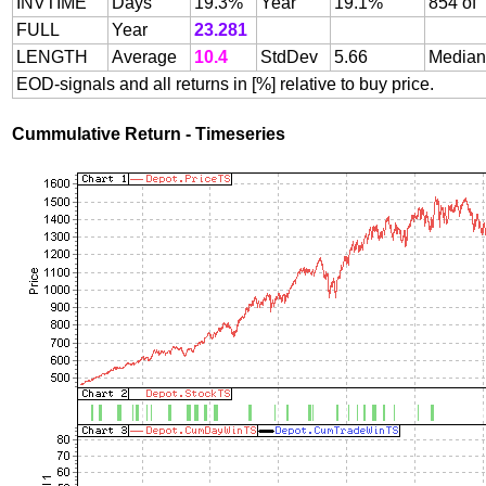
INVTIME
Days
19.3%
Year
19.1%
854 of
FULL
Year
23.281
LENGTH
Average
10.4
StdDev
5.66
Median
EOD-signals and all returns in [%] relative to buy price.
Cummulative Return - Timeseries