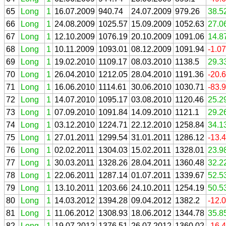
65
Long
1
16.07.2009
940.74
24.07.2009
979.26
38.5
66
Long
1
24.08.2009
1025.57
15.09.2009
1052.63
27.0
67
Long
1
12.10.2009
1076.19
20.10.2009
1091.06
14.8
68
Long
1
10.11.2009
1093.01
08.12.2009
1091.94
-1.0
69
Long
1
19.02.2010
1109.17
08.03.2010
1138.5
29.3
70
Long
1
26.04.2010
1212.05
28.04.2010
1191.36
-20.
71
Long
1
16.06.2010
1114.61
30.06.2010
1030.71
-83.
72
Long
1
14.07.2010
1095.17
03.08.2010
1120.46
25.2
73
Long
1
07.09.2010
1091.84
14.09.2010
1121.1
29.2
74
Long
1
03.12.2010
1224.71
22.12.2010
1258.84
34.1
75
Long
1
27.01.2011
1299.54
31.01.2011
1286.12
-13.
76
Long
1
02.02.2011
1304.03
15.02.2011
1328.01
23.9
77
Long
1
30.03.2011
1328.26
28.04.2011
1360.48
32.2
78
Long
1
22.06.2011
1287.14
01.07.2011
1339.67
52.5
79
Long
1
13.10.2011
1203.66
24.10.2011
1254.19
50.5
80
Long
1
14.03.2012
1394.28
09.04.2012
1382.2
-12.
81
Long
1
11.06.2012
1308.93
18.06.2012
1344.78
35.8
82
Long
1
19.07.2012
1376.51
26.07.2012
1360.02
-16.