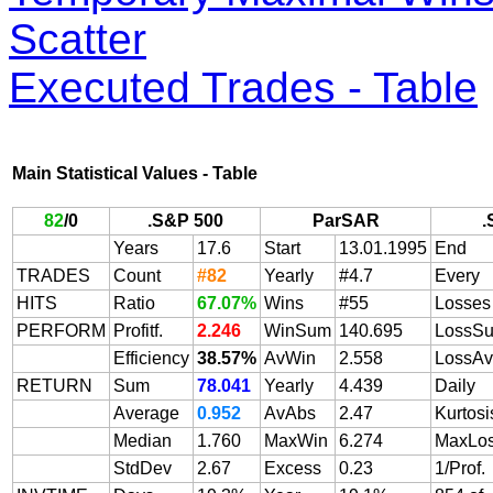
Scatter
Executed Trades - Table
Main Statistical Values - Table
82
/
0
.S&P 500
ParSAR
.
Years
17.6
Start
13.01.1995
End
TRADES
Count
#82
Yearly
#4.7
Every
HITS
Ratio
67.07%
Wins
#55
Losses
PERFORM
Profitf.
2.246
WinSum
140.695
LossS
Efficiency
38.57%
AvWin
2.558
LossAv
RETURN
Sum
78.041
Yearly
4.439
Daily
Average
0.952
AvAbs
2.47
Kurtosi
Median
1.760
MaxWin
6.274
MaxLo
StdDev
2.67
Excess
0.23
1/Prof.