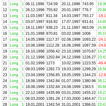
11
Long
1
06.11.1996
724.59
20.11.1996
743.95
19.3
12
Long
1
26.12.1996
755.82
20.01.1997
776.7
20.8
13
Long
1
11.03.1997
811.34
14.03.1997
793.17
-18.
14
Long
1
03.07.1997
916.92
17.07.1997
931.61
14.6
15
Long
1
18.11.1997
938.23
21.11.1997
963.09
24.8
16
Long
1
21.01.1998
970.81
03.02.1998
1006
35.1
17
Long
1
14.05.1998
1117.37
02.06.1998
1093.22
-24.
18
Long
1
10.06.1998
1112.28
16.06.1998
1087.59
-24.
19
Long
1
16.10.1998
1056.42
23.10.1998
1070.67
14.2
20
Long
1
21.12.1998
1202.84
24.12.1998
1226.27
23.4
21
Long
1
01.02.1999
1273
10.02.1999
1223.55
-49.
22
Long
1
08.03.1999
1282.73
19.03.1999
1299.29
16.5
23
Long
1
23.04.1999
1356.85
19.05.1999
1344.23
-12.
24
Long
1
18.06.1999
1342.84
01.07.1999
1380.96
38.1
25
Long
1
18.08.1999
1332.84
24.08.1999
1363.5
30.6
26
Long
1
22.12.1999
1435.99
03.01.2000
1455.22
19.2
27
Long
1
06.03.2000
1391.28
17.03.2000
1464.47
73.1
28
Long
1
19.01.2001
1342.54
31.01.2001
1366.01
23.4