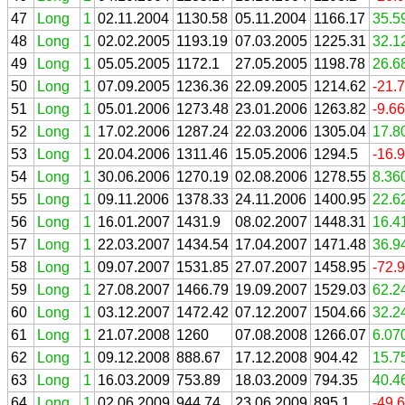
47
Long
1
02.11.2004
1130.58
05.11.2004
1166.17
35.5
48
Long
1
02.02.2005
1193.19
07.03.2005
1225.31
32.1
49
Long
1
05.05.2005
1172.1
27.05.2005
1198.78
26.6
50
Long
1
07.09.2005
1236.36
22.09.2005
1214.62
-21.
51
Long
1
05.01.2006
1273.48
23.01.2006
1263.82
-9.6
52
Long
1
17.02.2006
1287.24
22.03.2006
1305.04
17.8
53
Long
1
20.04.2006
1311.46
15.05.2006
1294.5
-16.
54
Long
1
30.06.2006
1270.19
02.08.2006
1278.55
8.36
55
Long
1
09.11.2006
1378.33
24.11.2006
1400.95
22.6
56
Long
1
16.01.2007
1431.9
08.02.2007
1448.31
16.4
57
Long
1
22.03.2007
1434.54
17.04.2007
1471.48
36.9
58
Long
1
09.07.2007
1531.85
27.07.2007
1458.95
-72.
59
Long
1
27.08.2007
1466.79
19.09.2007
1529.03
62.2
60
Long
1
03.12.2007
1472.42
07.12.2007
1504.66
32.2
61
Long
1
21.07.2008
1260
07.08.2008
1266.07
6.07
62
Long
1
09.12.2008
888.67
17.12.2008
904.42
15.7
63
Long
1
16.03.2009
753.89
18.03.2009
794.35
40.4
64
Long
1
02.06.2009
944.74
23.06.2009
895.1
-49.