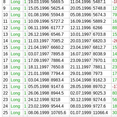
8
Long
1
19.03.1996
5669.5
11.04.1996
5487.1
-1
9
Long
1
15.05.1996
5625.4
20.05.1996
5748.8
12
10
Long
1
01.08.1996
5594.8
05.08.1996
5674.3
79
11
Long
1
10.09.1996
5727.2
16.09.1996
5889.2
16
12
Long
1
06.11.1996
6177.7
12.11.1996
6266
88
13
Long
1
26.12.1996
6546.7
10.01.1997
6703.8
15
14
Long
1
11.03.1997
7085.2
20.03.1997
6820.3
-2
15
Long
1
21.04.1997
6660.2
23.04.1997
6812.7
15
16
Long
1
03.07.1997
7895.8
16.07.1997
8038.9
14
17
Long
1
17.09.1997
7886.4
23.09.1997
7970.1
83
18
Long
1
18.11.1997
7650.8
21.11.1997
7881.1
23
19
Long
1
21.01.1998
7794.4
29.01.1998
7973
17
20
Long
1
03.04.1998
8983.4
15.04.1998
9162.3
17
21
Long
1
05.05.1998
9147.6
28.05.1998
8970.2
-1
22
Long
1
26.06.1998
8944.5
02.07.1998
9025.3
80
23
Long
1
24.12.1998
9218
30.12.1998
9274.6
56
24
Long
1
23.02.1999
9544.4
08.03.1999
9727.6
18
25
Long
1
08.06.1999
10765.6
01.07.1999
11066.4
30