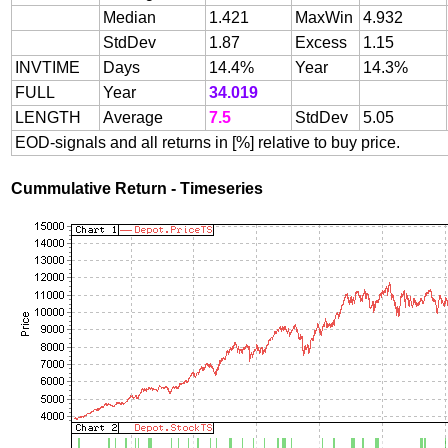
Median
1.421
MaxWin
4.932
StdDev
1.87
Excess
1.15
INVTIME
Days
14.4%
Year
14.3%
FULL
Year
34.019
LENGTH
Average
7.5
StdDev
5.05
EOD-signals and all returns in [%] relative to buy price.
Cummulative Return - Timeseries