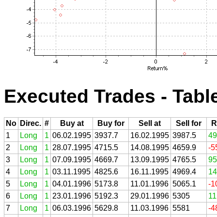
Executed Trades - Tabl
No
Direc.
#
Buy at
Buy for
Sell at
Sell for
R
1
Long
1
06.02.1995
3937.7
16.02.1995
3987.5
49
2
Long
1
28.07.1995
4715.5
14.08.1995
4659.9
-5
3
Long
1
07.09.1995
4669.7
13.09.1995
4765.5
95
4
Long
1
03.11.1995
4825.6
16.11.1995
4969.4
14
5
Long
1
04.01.1996
5173.8
11.01.1996
5065.1
-1
6
Long
1
23.01.1996
5192.3
29.01.1996
5305
11
7
Long
1
06.03.1996
5629.8
11.03.1996
5581
-4