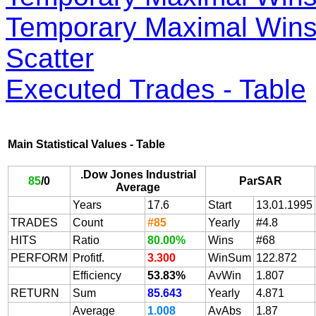
Temporary Maximal Wins 
Scatter
Executed Trades - Table
Main Statistical Values - Table
.Dow Jones Industrial
85
/
0
ParSAR
Average
Years
17.6
Start
13.01.1995
TRADES
Count
#85
Yearly
#4.8
HITS
Ratio
80.00%
Wins
#68
PERFORM
Profitf.
3.300
WinSum
122.872
Efficiency
53.83%
AvWin
1.807
RETURN
Sum
85.643
Yearly
4.871
Average
1.008
AvAbs
1.87