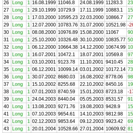
26
Long
1
16.08.1999
11046.8
24.08.1999
11283.3
23
27
Long
1
29.10.1999
10729.9
17.11.1999
10883.1
15
28
Long
1
17.03.2000
10595.23
22.03.2000
10866.7
27
29
Long
1
12.07.2000
10783.76
31.07.2000
10521.98
-2
30
Long
1
08.08.2000
10976.89
15.08.2000
11067
90
31
Long
1
25.10.2000
10326.48
30.10.2000
10835.77
50
32
Long
1
06.12.2000
10664.38
14.12.2000
10674.99
10
33
Long
1
16.07.2001
10472.1
18.07.2001
10569.8
97
34
Long
1
03.10.2001
9123.78
11.10.2001
9410.45
28
35
Long
1
06.12.2001
10099.14
03.01.2002
10172.14
73
36
Long
1
30.07.2002
8680.03
16.08.2002
8778.06
98
37
Long
1
15.10.2002
8255.68
22.10.2002
8450.16
19
38
Long
1
07.01.2003
8740.59
15.01.2003
8723.18
-1
39
Long
1
24.04.2003
8440.04
05.05.2003
8531.57
91
40
Long
1
13.08.2003
9271.76
19.08.2003
9428.9
15
41
Long
1
07.10.2003
9654.61
14.10.2003
9812.98
15
42
Long
1
02.12.2003
9853.64
09.12.2003
9923.42
69
43
Long
1
20.01.2004
10528.66
27.01.2004
10609.92
81