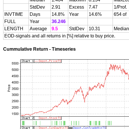
StdDev
2.91
Excess
7.47
1/Prof.
INVTIME
Days
14.8%
Year
14.6%
654 of
FULL
Year
36.246
LENGTH
Average
9.5
StdDev
10.31
Median
EOD-signals and all returns in [%] relative to buy price.
Cummulative Return - Timeseries