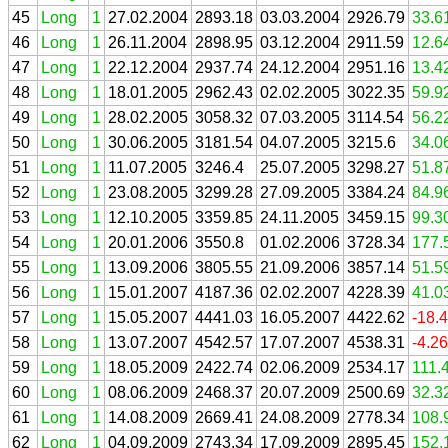
45
Long
1
27.02.2004
2893.18
03.03.2004
2926.79
33.6
46
Long
1
26.11.2004
2898.95
03.12.2004
2911.59
12.6
47
Long
1
22.12.2004
2937.74
24.12.2004
2951.16
13.4
48
Long
1
18.01.2005
2962.43
02.02.2005
3022.35
59.9
49
Long
1
28.02.2005
3058.32
07.03.2005
3114.54
56.2
50
Long
1
30.06.2005
3181.54
04.07.2005
3215.6
34.0
51
Long
1
11.07.2005
3246.4
25.07.2005
3298.27
51.8
52
Long
1
23.08.2005
3299.28
27.09.2005
3384.24
84.9
53
Long
1
12.10.2005
3359.85
24.11.2005
3459.15
99.3
54
Long
1
20.01.2006
3550.8
01.02.2006
3728.34
177.
55
Long
1
13.09.2006
3805.55
21.09.2006
3857.14
51.5
56
Long
1
15.01.2007
4187.36
02.02.2007
4228.39
41.0
57
Long
1
15.05.2007
4441.03
16.05.2007
4422.62
-18.
58
Long
1
13.07.2007
4542.57
17.07.2007
4538.31
-4.2
59
Long
1
18.05.2009
2422.74
02.06.2009
2534.17
111.
60
Long
1
08.06.2009
2468.37
20.07.2009
2500.69
32.3
61
Long
1
14.08.2009
2669.41
24.08.2009
2778.34
108.
62
Long
1
04.09.2009
2743.34
17.09.2009
2895.45
152.