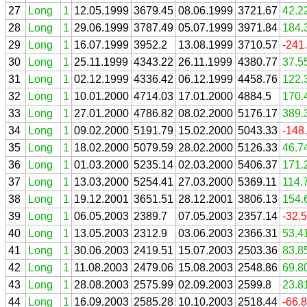
27
Long
1
12.05.1999
3679.45
08.06.1999
3721.67
42.2
28
Long
1
29.06.1999
3787.49
05.07.1999
3971.84
184.
29
Long
1
16.07.1999
3952.2
13.08.1999
3710.57
-241
30
Long
1
25.11.1999
4343.22
26.11.1999
4380.77
37.5
31
Long
1
02.12.1999
4336.42
06.12.1999
4458.76
122.
32
Long
1
10.01.2000
4714.03
17.01.2000
4884.5
170.
33
Long
1
27.01.2000
4786.82
08.02.2000
5176.17
389.
34
Long
1
09.02.2000
5191.79
15.02.2000
5043.33
-148
35
Long
1
18.02.2000
5079.59
28.02.2000
5126.33
46.7
36
Long
1
01.03.2000
5235.14
02.03.2000
5406.37
171.
37
Long
1
13.03.2000
5254.41
27.03.2000
5369.11
114.
38
Long
1
19.12.2001
3651.51
28.12.2001
3806.13
154.
39
Long
1
06.05.2003
2389.7
07.05.2003
2357.14
-32.
40
Long
1
13.05.2003
2312.9
03.06.2003
2366.31
53.4
41
Long
1
30.06.2003
2419.51
15.07.2003
2503.36
83.8
42
Long
1
11.08.2003
2479.06
15.08.2003
2548.86
69.8
43
Long
1
28.08.2003
2575.99
02.09.2003
2599.8
23.8
44
Long
1
16.09.2003
2585.28
10.10.2003
2518.44
-66.