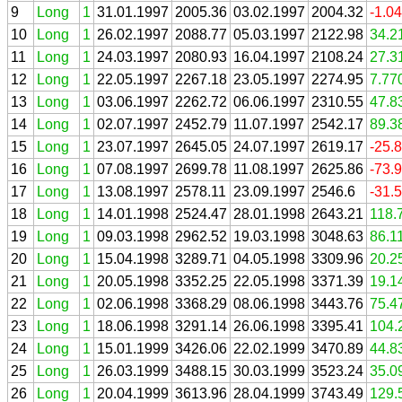
9
Long
1
31.01.1997
2005.36
03.02.1997
2004.32
-1.0
10
Long
1
26.02.1997
2088.77
05.03.1997
2122.98
34.2
11
Long
1
24.03.1997
2080.93
16.04.1997
2108.24
27.3
12
Long
1
22.05.1997
2267.18
23.05.1997
2274.95
7.77
13
Long
1
03.06.1997
2262.72
06.06.1997
2310.55
47.8
14
Long
1
02.07.1997
2452.79
11.07.1997
2542.17
89.3
15
Long
1
23.07.1997
2645.05
24.07.1997
2619.17
-25.
16
Long
1
07.08.1997
2699.78
11.08.1997
2625.86
-73.
17
Long
1
13.08.1997
2578.11
23.09.1997
2546.6
-31.
18
Long
1
14.01.1998
2524.47
28.01.1998
2643.21
118.
19
Long
1
09.03.1998
2962.52
19.03.1998
3048.63
86.1
20
Long
1
15.04.1998
3289.71
04.05.1998
3309.96
20.2
21
Long
1
20.05.1998
3352.25
22.05.1998
3371.39
19.1
22
Long
1
02.06.1998
3368.29
08.06.1998
3443.76
75.4
23
Long
1
18.06.1998
3291.14
26.06.1998
3395.41
104.
24
Long
1
15.01.1999
3426.06
22.02.1999
3470.89
44.8
25
Long
1
26.03.1999
3488.15
30.03.1999
3523.24
35.0
26
Long
1
20.04.1999
3613.96
28.04.1999
3743.49
129.