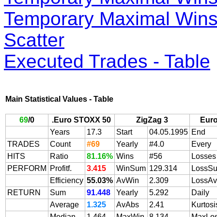
Temporary Maximal Wins 
Scatter
Executed Trades - Table
Main Statistical Values - Table
69
/
0
.Euro STOXX 50
ZigZag 3
Eur
Years
17.3
Start
04.05.1995
End
TRADES
Count
#69
Yearly
#4.0
Every
HITS
Ratio
81.16%
Wins
#56
Losses
PERFORM
Profitf.
3.415
WinSum
129.314
LossS
Efficiency
55.03%
AvWin
2.309
LossAv
RETURN
Sum
91.448
Yearly
5.292
Daily
Average
1.325
AvAbs
2.41
Kurtosi
Median
1.464
MaxWin
8.134
MaxLo