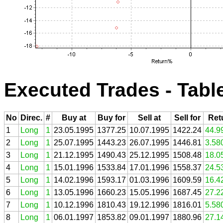
Executed Trades - Tabl
No
Direc.
#
Buy at
Buy for
Sell at
Sell for
Ret
1
Long
1
23.05.1995
1377.25
10.07.1995
1422.24
44.9
2
Long
1
25.07.1995
1443.23
26.07.1995
1446.81
3.58
3
Long
1
21.12.1995
1490.43
25.12.1995
1508.48
18.0
4
Long
1
15.01.1996
1533.84
17.01.1996
1558.37
24.5
5
Long
1
14.02.1996
1593.17
01.03.1996
1609.59
16.4
6
Long
1
13.05.1996
1660.23
15.05.1996
1687.45
27.2
7
Long
1
10.12.1996
1810.43
19.12.1996
1816.01
5.58
8
Long
1
06.01.1997
1853.82
09.01.1997
1880.96
27.1